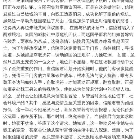
响力，逐渐崭露头角，声名远播。在一次偶然的下棋时，魏王得知赵
国正在发兵进犯，立即召集群臣商议国事。正是在这关键时刻，信陵
君通过自己敏锐的耳目，向魏王透露消息，成功化解了眼前的危机。
虽然这一举动为魏国稳住了局面，但也加深了魏王对信陵君的防备，
使得两人再也未能共同商议国事。 在国与私的矛盾中，信陵君陷入了
两难境地。秦国的威胁让中原危机四伏，而赵国平原君的姐姐曾嫁给
信陵君，两家结为亲戚，这份亲情让信陵君无法眼睁睁看着赵国灭
亡。为了能够改变战局，信陵君决定带着三千门客，前往魏国，寻找
如姬，从她那里夺取虎符，调动魏国的正规军，力挽狂澜。 如姬，虽
然只是魏王宠爱的一位女子，地位并不显赫，却在这场救国行动中发
挥了至关重要的作用。当信陵君计划开始实施时，他的门客侯嬴提醒
他，凭借三千门客的力量和破烂战车，根本无法与敌人抗衡，唯有从
魏王身边的如姬入手，盗取虎符，才能调动正规军，翻盘取胜。正是
如姬身处魏王身边的特殊地位，使她成为信陵君计划中的关键人物。
那么，是什么让如姬愿意为信陵君冒险，尽管当时女性地位低下，社
会环境严酷？其中，感激与恩情是至关重要的因素。信陵君曾为如姬
报仇，这一举动令她感激不已，甚至发誓若有机会报恩，无论代价多
么沉重，都在所不惜。那个时刻，终究来临了。当信陵君向如姬求助
时，她毫不犹豫，答应了这个请求。她知道，这一举动必将使她失去
魏王的宠爱，甚至会让她从荣华富贵的生活中跌入深渊。然而，为了
回报信陵君的恩情，她决定毫不退缩，义无反顾地参与这场充满风险