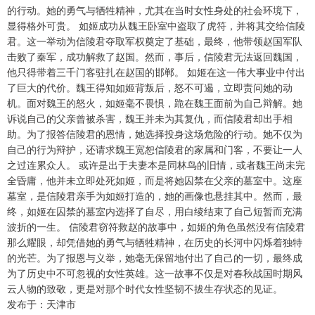
的行动。她的勇气与牺牲精神，尤其在当时女性身处的社会环境下，
显得格外可贵。 如姬成功从魏王卧室中盗取了虎符，并将其交给信陵
君。这一举动为信陵君夺取军权奠定了基础，最终，他带领赵国军队
击败了秦军，成功解救了赵国。然而，事后，信陵君无法返回魏国，
他只得带着三千门客驻扎在赵国的邯郸。 如姬在这一伟大事业中付出
了巨大的代价。魏王得知如姬背叛后，怒不可遏，立即责问她的动
机。面对魏王的怒火，如姬毫不畏惧，跪在魏王面前为自己辩解。她
诉说自己的父亲曾被杀害，魏王并未为其复仇，而信陵君却出手相
助。为了报答信陵君的恩情，她选择投身这场危险的行动。她不仅为
自己的行为辩护，还请求魏王宽恕信陵君的家属和门客，不要让一人
之过连累众人。 或许是出于夫妻本是同林鸟的旧情，或者魏王尚未完
全昏庸，他并未立即处死如姬，而是将她囚禁在父亲的墓室中。这座
墓室，是信陵君亲手为如姬打造的，她的画像也悬挂其中。然而，最
终，如姬在囚禁的墓室内选择了自尽，用白绫结束了自己短暂而充满
波折的一生。 信陵君窃符救赵的故事中，如姬的角色虽然没有信陵君
那么耀眼，却凭借她的勇气与牺牲精神，在历史的长河中闪烁着独特
的光芒。为了报恩与义举，她毫无保留地付出了自己的一切，最终成
为了历史中不可忽视的女性英雄。这一故事不仅是对春秋战国时期风
云人物的致敬，更是对那个时代女性坚韧不拔生存状态的见证。
发布于：天津市