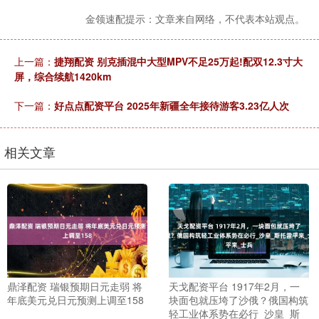
金领速配提示：文章来自网络，不代表本站观点。
上一篇：
捷翔配资 别克插混中大型MPV不足25万起!配双12.3寸大
屏，综合续航1420km
下一篇：
好点点配资平台 2025年新疆全年接待游客3.23亿人次
相关文章
鼎泽配资 瑞银预期日元走弱 将
天戈配资平台 1917年2月，一
年底美元兑日元预测上调至158
块面包就压垮了沙俄？俄国构筑
轻工业体系势在必行_沙皇_斯