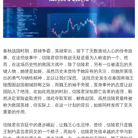
春秋战国时期，群雄争霸，英雄辈出，留下了无数激动人心的传奇故
事。在这些故事中，信陵君窃符救赵无疑是最为人称道的一个。然
而，在这场历史性的救国大戏中，除了信陵君，另有一位被遗忘的关
键人物，她便是如姬。虽然历史未曾给予她应有的关注，但她所展现
出的勇气与牺牲精神，足以让我们深思。 这段历史发生在秦国将领王
陵围困赵国都城邯郸之际，而魏王的袖手旁观，置身事外的态度让赵
国陷入了绝境。在如此危急的时刻，信陵君深知唇亡齿寒的道理，毅
然决定冒险盗取虎符，借此夺取军权，解救赵国。虽然信陵君最终被
称为救国英雄，但实际上，在这一计划的背后，如姬同样发挥了至关
重要的作用。
信陵君在宫廷中的逐步崛起，让魏王心生忌惮。曾经，信陵君只是魏
王制约孟尝君田文的一个棋子，而如今，信陵君凭借卓越的才华与影