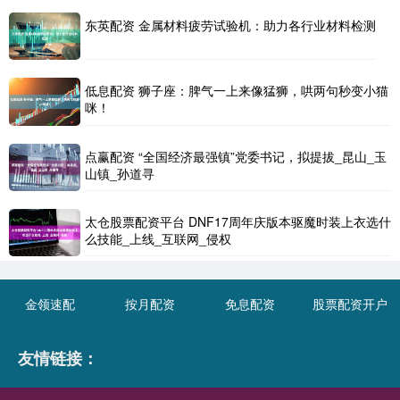
东英配资 金属材料疲劳试验机：助力各行业材料检测
低息配资 狮子座：脾气一上来像猛狮，哄两句秒变小猫
咪！
点赢配资 “全国经济最强镇”党委书记，拟提拔_昆山_玉
山镇_孙道寻
太仓股票配资平台 DNF17周年庆版本驱魔时装上衣选什
么技能_上线_互联网_侵权
金领速配
按月配资
免息配资
股票配资开户
友情链接：