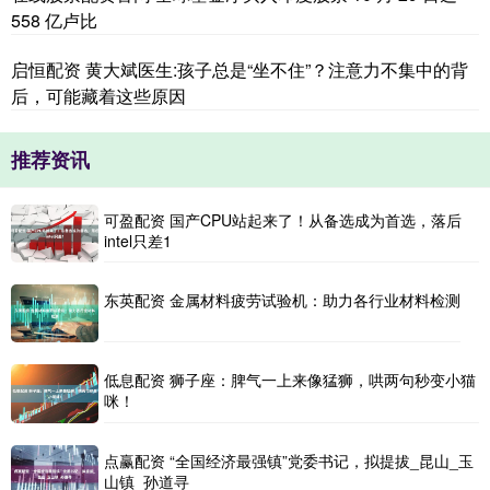
558 亿卢比
启恒配资 黄大斌医生:孩子总是“坐不住”？注意力不集中的背
后，可能藏着这些原因
推荐资讯
可盈配资 国产CPU站起来了！从备选成为首选，落后
intel只差1
东英配资 金属材料疲劳试验机：助力各行业材料检测
低息配资 狮子座：脾气一上来像猛狮，哄两句秒变小猫
咪！
点赢配资 “全国经济最强镇”党委书记，拟提拔_昆山_玉
山镇_孙道寻