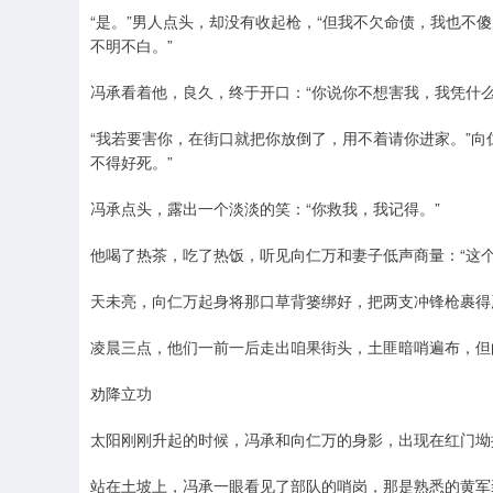
“是。”男人点头，却没有收起枪，“但我不欠命债，我也不
不明不白。”
冯承看着他，良久，终于开口：“你说你不想害我，我凭什么
“我若要害你，在街口就把你放倒了，用不着请你进家。”向
不得好死。”
冯承点头，露出一个淡淡的笑：“你救我，我记得。”
他喝了热茶，吃了热饭，听见向仁万和妻子低声商量：“这个
天未亮，向仁万起身将那口草背篓绑好，把两支冲锋枪裹得
凌晨三点，他们一前一后走出咱果街头，土匪暗哨遍布，但向
劝降立功
太阳刚刚升起的时候，冯承和向仁万的身影，出现在红门坳
站在土坡上，冯承一眼看见了部队的哨岗，那是熟悉的黄军