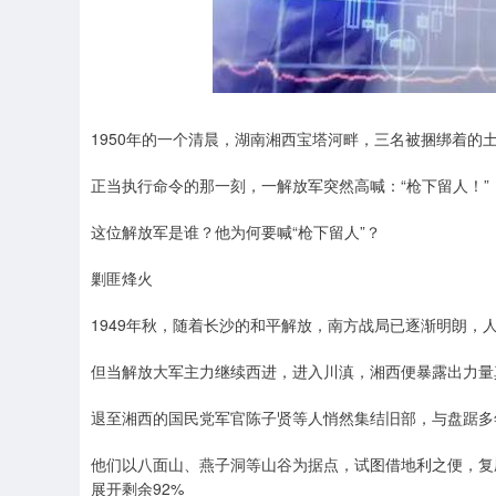
1950年的一个清晨，湖南湘西宝塔河畔，三名被捆绑着的
正当执行命令的那一刻，一解放军突然高喊：“枪下留人！”
这位解放军是谁？他为何要喊“枪下留人”？
剿匪烽火
1949年秋，随着长沙的和平解放，南方战局已逐渐明朗，
但当解放大军主力继续西进，进入川滇，湘西便暴露出力量
退至湘西的国民党军官陈子贤等人悄然集结旧部，与盘踞多
他们以八面山、燕子洞等山谷为据点，试图借地利之便，复
展开剩余92%