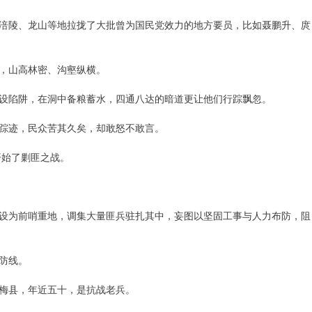
涪陵、龙山等地拉拢了大批曾为国民党效力的地方要员，比如聂鹏升、庹
，山高林密、沟壑纵横。
设陷阱，在洞中备粮蓄水，四通八达的暗道更让他们行踪飘忽。
踪迹，民众苦其久矣，却敢怒不敢言。
开始了剿匪之战。
设为前哨重地，调集大量匪兵驻扎其中，妄图以坚固工事与人力布防，阻
防线。
梅县，年近五十，是抗战老兵。