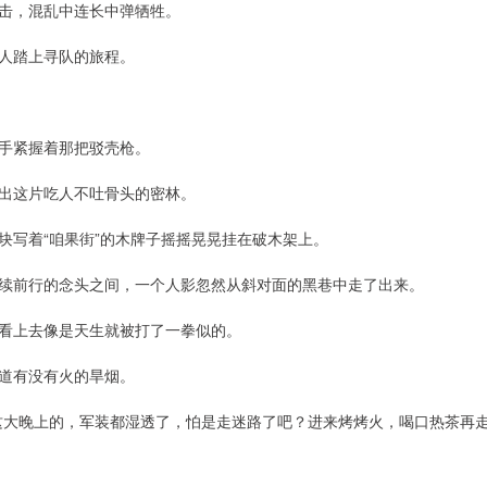
击，混乱中连长中弹牺牲。
人踏上寻队的旅程。
手紧握着那把驳壳枪。
出这片吃人不吐骨头的密林。
块写着“咱果街”的木牌子摇摇晃晃挂在破木架上。
续前行的念头之间，一个人影忽然从斜对面的黑巷中走了出来。
看上去像是天生就被打了一拳似的。
道有没有火的旱烟。
这大晚上的，军装都湿透了，怕是走迷路了吧？进来烤烤火，喝口热茶再