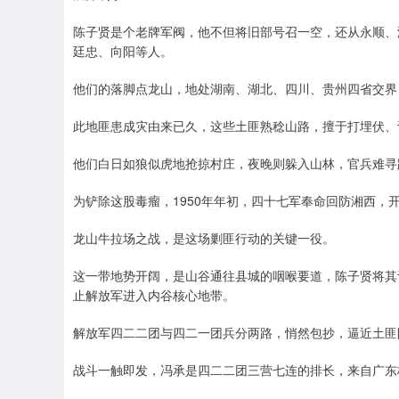
陈子贤是个老牌军阀，他不但将旧部号召一空，还从永顺、
廷忠、向阳等人。
他们的落脚点龙山，地处湖南、湖北、四川、贵州四省交界
此地匪患成灾由来已久，这些土匪熟稔山路，擅于打埋伏、
他们白日如狼似虎地抢掠村庄，夜晚则躲入山林，官兵难寻
为铲除这股毒瘤，1950年年初，四十七军奉命回防湘西，
龙山牛拉场之战，是这场剿匪行动的关键一役。
这一带地势开阔，是山谷通往县城的咽喉要道，陈子贤将其
止解放军进入内谷核心地带。
解放军四二二团与四二一团兵分两路，悄然包抄，逼近土匪
战斗一触即发，冯承是四二二团三营七连的排长，来自广东