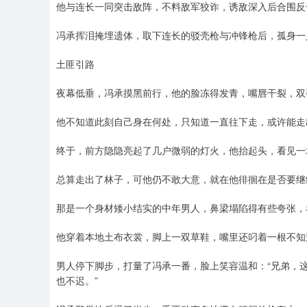
他与连长一同突击敌阵，不料敌军狡诈，诱敌深入后合围反
冯承挥泪掩埋遗体，取下连长的驳壳枪与冲锋枪后，孤身一
土匪引路
夜幕低垂，冯承摸黑前行，他的脸冻得发青，嘴唇干裂，双
他不知道此刻自己身在何处，只知道一直往下走，或许能走
终于，前方隐隐亮起了几户微弱的灯火，他抬起头，看见一
总算走出了林子，可他仍不敢大意，就在他徘徊在是否要继
那是一个身材矮小结实的中年男人，鼻梁塌陷得有些夸张，
他穿着本地土布衣裳，脚上一双草鞋，嘴里还叼着一根不知
男人停下脚步，打量了冯承一番，脸上笑容温和：“兄弟，
也不迟。”