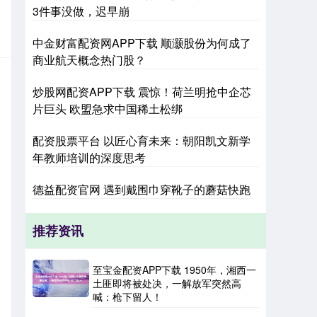
3件事没做，迟早崩
中金财富配资网APP下载 顺灏股份为何成了
商业航天概念热门股？
炒股网配资APP下载 震惊！荷兰明抢中企芯
片巨头 欧盟急求中国稀土松绑
配资股票平台 以匠心育未来：朝阳凯文新学
年教师培训的深度思考
德益配资官网 遇到戴围巾穿靴子的蘑菇快跑
推荐资讯
至宝金配资APP下载 1950年，湘西一
土匪即将被处决，一解放军突然高
喊：枪下留人！