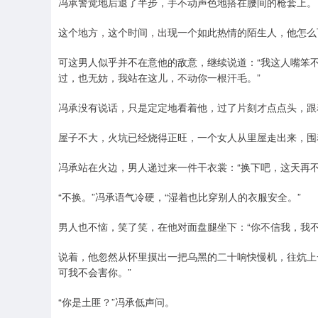
冯承警觉地后退了半步，手不动声色地搭在腰间的枪套上。
这个地方，这个时间，出现一个如此热情的陌生人，他怎么
可这男人似乎并不在意他的敌意，继续说道：“我这人嘴笨
过，也无妨，我站在这儿，不动你一根汗毛。”
冯承没有说话，只是定定地看着他，过了片刻才点点头，跟
屋子不大，火坑已经烧得正旺，一个女人从里屋走出来，围
冯承站在火边，男人递过来一件干衣裳：“换下吧，这天再不
“不换。”冯承语气冷硬，“湿着也比穿别人的衣服安全。”
男人也不恼，笑了笑，在他对面盘腿坐下：“你不信我，我
说着，他忽然从怀里摸出一把乌黑的二十响快慢机，往炕上
可我不会害你。”
“你是土匪？”冯承低声问。