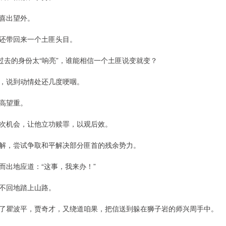
喜出望外。
还带回来一个土匪头目。
过去的身份太“响亮”，谁能相信一个土匪说变就变？
，说到动情处还几度哽咽。
高望重。
次机会，让他立功赎罪，以观后效。
解，尝试争取和平解决部分匪首的残余势力。
而出地应道：“这事，我来办！”
不回地踏上山路。
了瞿波平，贾奇才，又绕道咱果，把信送到躲在狮子岩的师兴周手中。