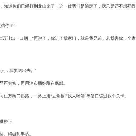
傻，知道你们已经打到龙山来了，这一仗我们是输定了，我只是还不想死得
信你？”
仁万吐出一口烟，“再说了，你进了我家门，就是我兄弟，若我害你，全家
人，我要送出去。”
严严实实，再用油布捆好藏在底部。
仁万熟门熟路，一路上用“去拿枪”“找人喝酒”等借口骗过数个关卡。
拱桥下。
装、帽徽和手势。