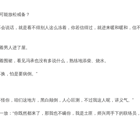
可能放松戒备？
不会说话，就是看不得别人这么冻着，你若信得过，就进来暖和暖和，信
着男人进了屋。
着围裙，看见冯承也没有多说什么，熟练地添柴、烧水。
换，怕是要病倒。”
不怪你，咱们这地方，黑白颠倒，人心叵测，不过我这人呢，讲义气。”
一放：“你既然都来了，那我也不瞒你，我是土匪，师兴周手下的联络员