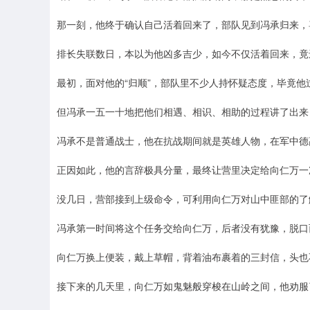
那一刻，他终于确认自己活着回来了，部队见到冯承归来，
排长失联数日，本以为他凶多吉少，如今不仅活着回来，竟
最初，面对他的“归顺”，部队里不少人持怀疑态度，毕竟他
但冯承一五一十地把他们相遇、相识、相助的过程讲了出来
冯承不是普通战士，他在抗战期间就是英雄人物，在军中德
正因如此，他的言辞极具分量，最终让营里决定给向仁万一
没几日，营部接到上级命令，可利用向仁万对山中匪部的了
冯承第一时间将这个任务交给向仁万，后者没有犹豫，脱口
向仁万换上便装，戴上草帽，背着油布裹着的三封信，头也
接下来的几天里，向仁万如鬼魅般穿梭在山岭之间，他劝服