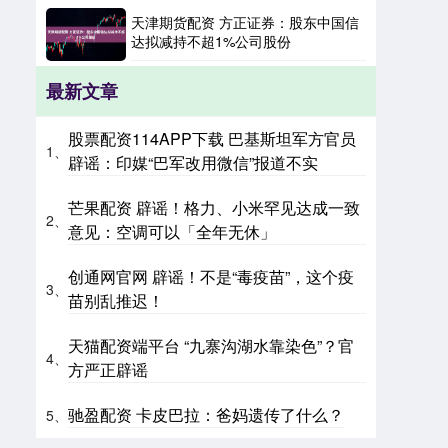
天津期货配资 方正证券：股东中国信
达拟减持不超1%公司股份
最新文章
股票配资114APP下载 巴基斯坦军方官员
1、
辟谣：印媒“巴军改用微信”报道不实
芒果配资 辟谣！格力、小米罕见达成一致
2、
意见：空调可以「全年无休」
创通网官网 辟谣！不是“毒疫苗”，这个疫
3、
苗别乱推迟！
天猫配资端平台 “九寨沟湖水靠染色”？官
4、
方严正辟谣
驰盈配资 卡皮巴拉：爸妈遗传了什么？
5、