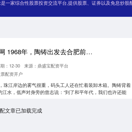
户:是一家综合性股票投资交流平台,提供股票、证券以及免息炒股
点点牛配资官网 1968年，陶铸出发去合肥前，坚定告诉曾志：你千万不要陪我去
期：12-30
来源：鼎盛宝配资平台
股票配资开户
清晨，珠江岸边的雾气很重，码头工人还在忙着装卸木箱。陶铸背着
的江水，低声对身旁的曾志说：“到了和平年代，我们也许还能
配文章已加载完成