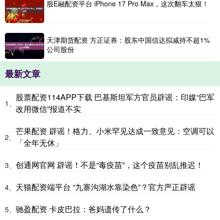
股E融配资平台 iPhone 17 Pro Max，这次翻车太狠！
天津期货配资 方正证券：股东中国信达拟减持不超1%
公司股份
最新文章
股票配资114APP下载 巴基斯坦军方官员辟谣：印媒“巴军
1、
改用微信”报道不实
芒果配资 辟谣！格力、小米罕见达成一致意见：空调可以
2、
「全年无休」
创通网官网 辟谣！不是“毒疫苗”，这个疫苗别乱推迟！
3、
天猫配资端平台 “九寨沟湖水靠染色”？官方严正辟谣
4、
驰盈配资 卡皮巴拉：爸妈遗传了什么？
5、