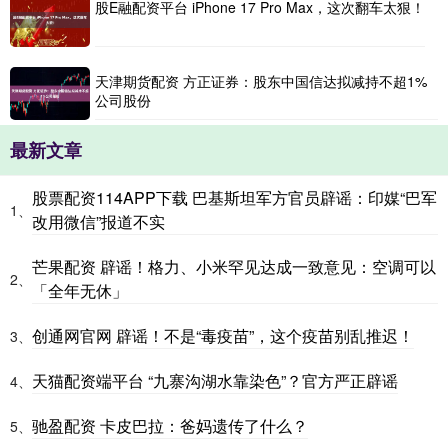
股E融配资平台 iPhone 17 Pro Max，这次翻车太狠！
天津期货配资 方正证券：股东中国信达拟减持不超1%
公司股份
最新文章
股票配资114APP下载 巴基斯坦军方官员辟谣：印媒“巴军
1、
改用微信”报道不实
芒果配资 辟谣！格力、小米罕见达成一致意见：空调可以
2、
「全年无休」
创通网官网 辟谣！不是“毒疫苗”，这个疫苗别乱推迟！
3、
天猫配资端平台 “九寨沟湖水靠染色”？官方严正辟谣
4、
驰盈配资 卡皮巴拉：爸妈遗传了什么？
5、